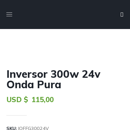
Inversor 300w 24v
Onda Pura
USD $
115,00
SKU:
IOFFG30024V