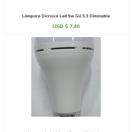
Lámpara Dicroica Led 5w GU 5.3 Dimmable
USD $
7,40