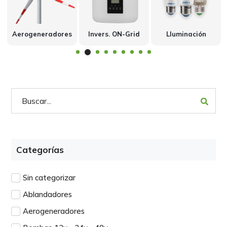
Aerogeneradores
Invers. ON-Grid
Lluminación
2
1
3
4
5
6
7
8
Categorías
Sin categorizar
Ablandadores
Aerogeneradores