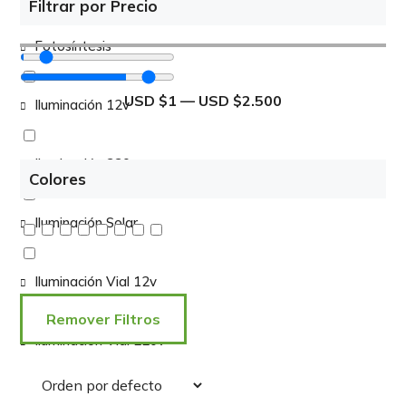
Filtrar por Precio
Fotosíntesis
USD $
1
—
USD $
2.500
Iluminación 12v
Iluminación 220v
Colores
Iluminación Solar
Iluminación Vial 12v
Remover Filtros
Iluminación Vial 220v
Insumos Aerogeneradores