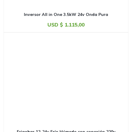
Inversor All in One 3.5kW 24v Onda Pura
USD $
1.115,00
Frigobar 12-24v Frío Húmedo con conexión 220v