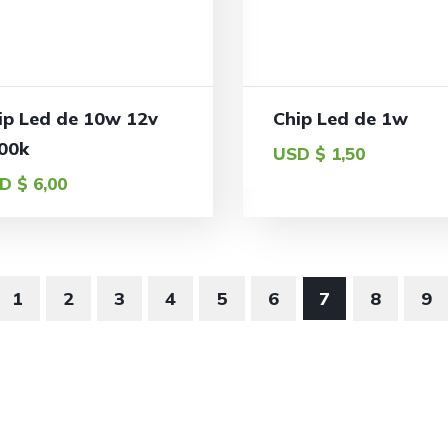
ip Led de 10w 12v
Chip Led de 1w
00k
USD $
1,50
D $
6,00
1
2
3
4
5
6
7
8
9