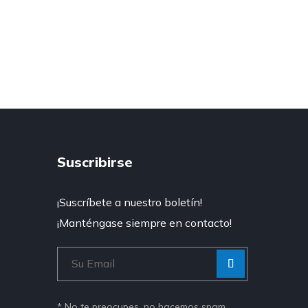
Suscribirse
¡Suscríbete a nuestro boletín!
¡Manténgase siempre en contacto!
[Enviar
“”]
* No te preocupes, no hacemos spam.