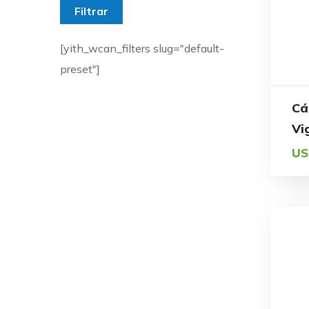
Filtrar
[yith_wcan_filters slug="default-
preset"]
Cá
Vi
US