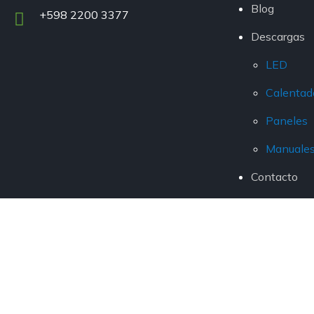
Blog
+598 2200 3377
Descargas
LED
Calentad
Paneles
Manuale
Contacto
Inicio
Nosotros
ON-Grid