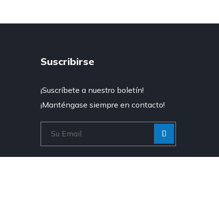
Suscribirse
¡Suscríbete a nuestro boletín!
¡Manténgase siempre en contacto!
[Enviar
“”]
* No te preocupes, no hacemos spam.