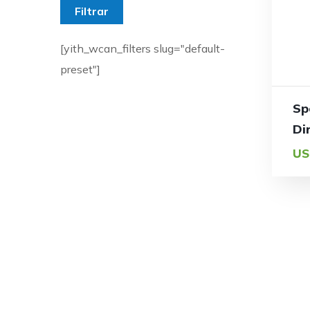
Filtrar
[yith_wcan_filters slug="default-
preset"]
Sp
Di
US