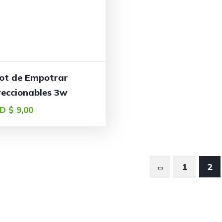
ot de Empotrar
reccionables 3w
D $
9,00
1
2