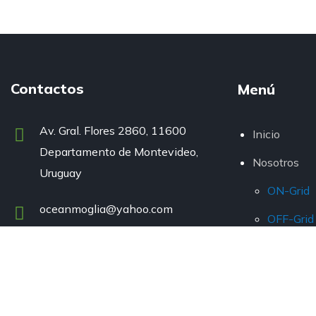
Contactos
Menú
Av. Gral. Flores 2860, 11600
Inicio
Departamento de Montevideo,
Nosotros
Uruguay
ON-Grid
oceanmoglia@yahoo.com
OFF-Grid
Blog
+598 2200 3377
Descargas
LED